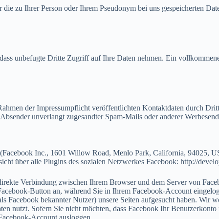
er die zu Ihrer Person oder Ihrem Pseudonym bei uns gespeicherten Da
, dass unbefugte Dritte Zugriff auf Ihre Daten nehmen. Ein vollkomme
 Rahmen der Impressumpflicht veröffentlichten Kontaktdaten durch Dr
die Absender unverlangt zugesandter Spam-Mails oder anderer Werbesen
 (Facebook Inc., 1601 Willow Road, Menlo Park, California, 94025, U
sicht über alle Plugins des sozialen Netzwerkes Facebook: http://devel
e direkte Verbindung zwischen Ihrem Browser und dem Server von Faceb
acebook-Button an, während Sie in Ihrem Facebook-Account eingeloggt
 (als Facebook bekannter Nutzer) unsere Seiten aufgesucht haben. Wir w
n nutzt. Sofern Sie nicht möchten, dass Facebook Ihr Benutzerkonto m
m Facebook-Account ausloggen.