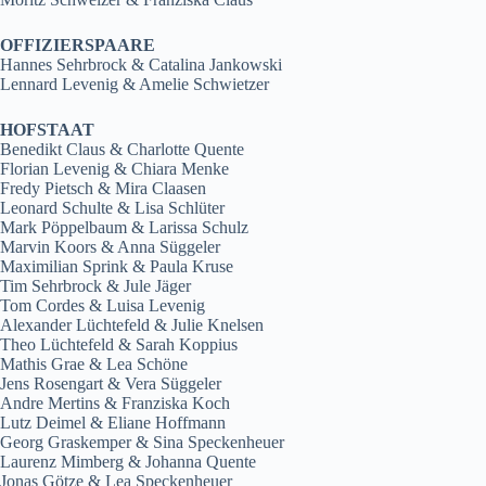
OFFIZIERSPAARE
Hannes Sehrbrock & Catalina Jankowski
Lennard Levenig & Amelie Schwietzer
HOFSTAAT
Benedikt Claus & Charlotte Quente
Florian Levenig & Chiara Menke
Fredy Pietsch & Mira Claasen
Leonard Schulte & Lisa Schlüter
Mark Pöppelbaum & Larissa Schulz
Marvin Koors & Anna Süggeler
Maximilian Sprink & Paula Kruse
Tim Sehrbrock & Jule Jäger
Tom Cordes & Luisa Levenig
Alexander Lüchtefeld & Julie Knelsen
Theo Lüchtefeld & Sarah Koppius
Mathis Grae & Lea Schöne
Jens Rosengart & Vera Süggeler
Andre Mertins & Franziska Koch
Lutz Deimel & Eliane Hoffmann
Georg Graskemper & Sina Speckenheuer
Laurenz Mimberg & Johanna Quente
Jonas Götze & Lea Speckenheuer